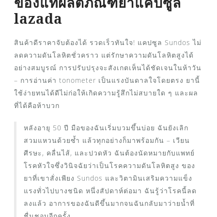
ของแท้ผลิตภัณฑ์ยาแคปซูล
lazada
สินค้าดีราคาจับต้องได้ รวดเร็วทันใจ! แคปซูล Sundos ไม่
ลดความดันโลหิตชั่วคราว แต่รักษาความดันโลหิตสูงได้
อย่างสมบูรณ์ การปรับปรุงจะสังเกตเห็นได้ชัดเจนในห้าวัน
– การอ่านค่า tonometer เป็นแรงบันดาลใจโดยตรง ยานี้
ใช้ง่ายทนได้ดีไม่ก่อให้เกิดความรู้สึกไม่สบายใด ๆ และผล
ที่ได้คือห้าบวก
หลังอายุ 50 ปี มือของฉันเริ่มบวมขึ้นบ่อย ฉันยังเลิก
สวมแหวนด้วยซ้ำ แล้วทุกอย่างก็มาพร้อมกัน – เวียน
ศีรษะ, คลื่นไส้, และปวดหัว ฉันต้องนัดหมายกับแพทย์
โรคหัวใจซึ่งวินิจฉัยว่าเป็นโรคความดันโลหิตสูง ของ
ยาที่เขาสั่งเพียง Sundos และวิตามินเสริมความแข็ง
แรงทั่วไปบางชนิด หนึ่งสัปดาห์ต่อมา ฉันรู้ว่าโรคนี้ลด
ลงแล้ว อาการของฉันดีขึ้นมากจนฉันกลับมาว่ายน้ำที่
ชื่นชอบอีกครั้ง