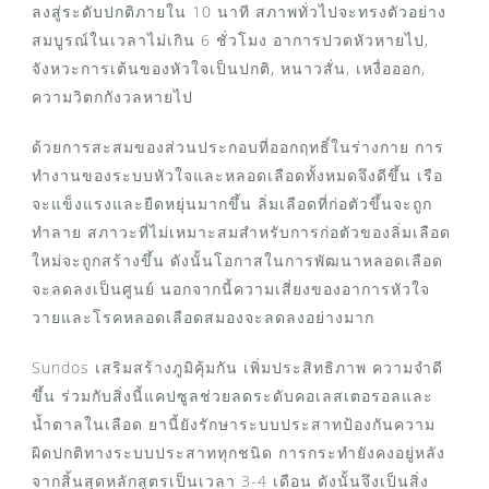
ลงสู่ระดับปกติภายใน 10 นาที สภาพทั่วไปจะทรงตัวอย่าง
สมบูรณ์ในเวลาไม่เกิน 6 ชั่วโมง อาการปวดหัวหายไป,
จังหวะการเต้นของหัวใจเป็นปกติ, หนาวสั่น, เหงื่อออก,
ความวิตกกังวลหายไป
ด้วยการสะสมของส่วนประกอบที่ออกฤทธิ์ในร่างกาย การ
ทำงานของระบบหัวใจและหลอดเลือดทั้งหมดจึงดีขึ้น เรือ
จะแข็งแรงและยืดหยุ่นมากขึ้น ลิ่มเลือดที่ก่อตัวขึ้นจะถูก
ทำลาย สภาวะที่ไม่เหมาะสมสำหรับการก่อตัวของลิ่มเลือด
ใหม่จะถูกสร้างขึ้น ดังนั้นโอกาสในการพัฒนาหลอดเลือด
จะลดลงเป็นศูนย์ นอกจากนี้ความเสี่ยงของอาการหัวใจ
วายและโรคหลอดเลือดสมองจะลดลงอย่างมาก
Sundos เสริมสร้างภูมิคุ้มกัน เพิ่มประสิทธิภาพ ความจำดี
ขึ้น ร่วมกับสิ่งนี้แคปซูลช่วยลดระดับคอเลสเตอรอลและ
น้ำตาลในเลือด ยานี้ยังรักษาระบบประสาทป้องกันความ
ผิดปกติทางระบบประสาททุกชนิด การกระทำยังคงอยู่หลัง
จากสิ้นสุดหลักสูตรเป็นเวลา 3-4 เดือน ดังนั้นจึงเป็นสิ่ง