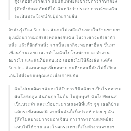
สูงได้อย่างรวดเร็ว แม้แต่แพทย์ที่เข้ารับการรักษาก็ยัง
รู้สึกทึ่งกับผลลัพธ์ที่ได้ ฉันหวังว่าประสบการณ์ของฉัน
จะเป็นประโยชน์กับผู้ป่วยรายอื่น
ถ้าฉันรู้เรื่อง Sundos ฉันจะไม่เหลือเงินทองในร้านขายยา
ดูเหมือนว่าหมอกำลังทดลองกับฉัน ไม่ว่าเขาจะสั่งยาตัว
หนึ่ง แล้วก็อีกตัวหนึ่ง จากนั้นเขาก็จะหยดยาอื่นๆ ขึ้นมา
เพื่อนบ้านเคยถามว่าทำไมฉันไปโรงพยาบาล ทำงาน
อย่างไร และฉันก็บ่นกับเธอ เธอสั่งไม่ให้ล้อเล่น แต่สั่ง
Sundos ต้องขอบคุณที่เธอหาย จนถึงตอนนี้ฉันไม่ขี้เกียจ
เกินไปที่จะขอบคุณเธอเมื่อเราพบกัน
ฉันไม่เคยคิดว่าฉันจะได้รับการวินิจฉัยว่าเป็นโรคความ
ดันโลหิตสูง ฉันกินถูก ไม่ดื่ม ไม่สูบบุหรี่ ฉันไปฟิตเนส
เป็นประจำ และเมื่อประมาณสองปีที่แล้ว จู่ๆ เธอก็ป่วย
แม้กระทั่งหมดสติ จากนั้นฉันก็เริ่มปวดหัวบ่อย ๆ ฉัน
รู้สึกไม่สบายมากจนอาเจียน การรักษาตามแพทย์สั่ง
แทบไม่ได้ช่วย และโรคกระเพาะก็เริ่มทำงานจากยา