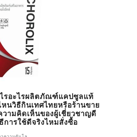
ไรอะไรผลิตภัณฑ์แคปซูลแท้
ี่ไหนวิธีกินเทศไทยหรือร้านขาย
วามคิดเห็นของผู้เชี่ยวชาญดี
ิธีการใช้ดีจริงไหมสั่งซื้อ
กษาความดันโล...