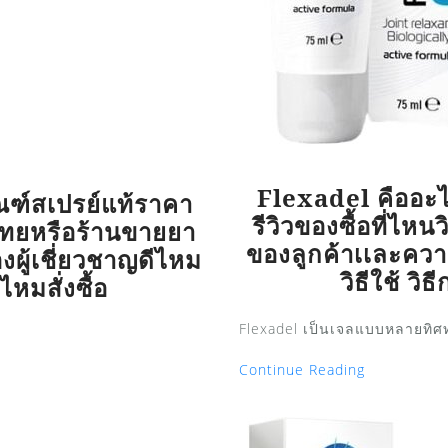
Flexadel คืออะ
ฑ์สเปรย์แท้ราคา
รีวิวของซื้อที่ไ
ศไทยหรือร้านขายยา
ของลูกค้าเเละควา
ผู้เชี่ยวชาญดีไหม
วิธีใช้ วิธ
งไหมสั่งซื้อ
Flexadel เป็นเจลแบบหลายทิศทา
Continue Reading