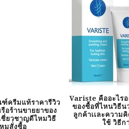
Variste คืออะไรอ
์ครีมแท้ราคารีวิว
ของซื้อที่ไหนวิธ
ยหรือร้านขายยาของ
ลูกค้าเเละความคิด
เชี่ยวชาญดีไหมวิธี
ใช้ วิธีก
หมสั่งซื้อ