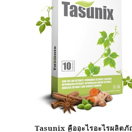
Tasunix คืออะไรอะไรผลิตภั