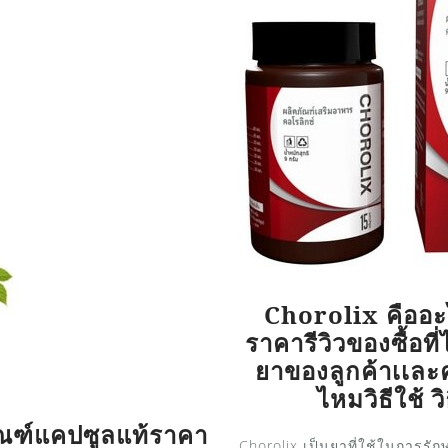
Chorolix คืออะ
ราคารีวิวของซื้อท
ยาของลูกค้าเเละค
ไหมวิธีใช้ ว
ณฑ์แคปซูลแท้ราคา
Chorolix เป็นยาที่ใช้ในการรั