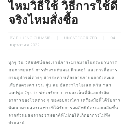
ไหมวิธีใช้ วิธีการใช้ดี
จริงไหมสั่งซื้อ
POSTED
BY
PHUENG CHUASIRI
UNCATEGORIZED
04
ON
พฤษภาคม 2022
ทุกๆ วัน วิสัยทัศน์ของเรามีภาระมากมายในกระบวนการ
ชมภาพยนตร์ การทำงานกับคอมพิวเตอร์ และการสื่อสาร
ผ่านอุปกรณ์ต่างๆ สารระคายเคืองจากภายนอกยังส่งผล
เสียต่อดวงตา เช่น ฝุ่น ลม อัลตราไวโอเลต ควัน ฯลฯ
แคปซูล Optrix ช+่วยรักษาการมองเห็นที่ดีและกำจัด
อาการของโรคต่าง ๆ ของอุปกรณ์ตา เครื่องมือนี้ได้รับการ
พัฒนาตามสูตรเฉพาะที่ได้รับการจดสิทธิบัตรและผลิตขึ้น
จากส่วนผสมจากธรรมชาติที่ไม่ก่อให้เกิดอาการไม่พึง
ประสงค์