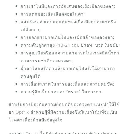
การเผาไหม้และการอักเสบของเยื่อเมือกของตา;
การแตกของเส้นเลือดฝอยในตา;
แสบร้อน อักเสบและคันของเยื่อเมือกของตาหรือ
เปลือกตา;
การออกแรงมากเกินไปและเมื่อยล้าของดวงตา;
ความดันลูกตาสูง (10-21 มม. ปรอท) ปวดในขมับ;
การสูญเสียหรือลดความสามารถในการผลิตน้ำตา
ตามธรรมชาติของดวงตา;
น้ำตาไหลหรือตาแห้งมากเกินไปหรือไม่สามารถ
ควบคุมได้
การเสื่อมสภาพในการมองเห็นและความคมชัด;
ความรู้สึกเจ็บปวดของ “ทราย” ในดวงตา
สำหรับการป้องกันความผิดปกติของดวงตา แนะนำให้ใช้
ยา Optrix สำหรับผู้ที่มีความเสี่ยงซึ่งมีแนวโน้มที่จะเป็น
โรคตาเนื่องด้วยปัจจัยจูงใจ
แคปซูล Optrix ไม่มีข้อห้าม ยกเว้นการแพ้ส่วนประกอบ