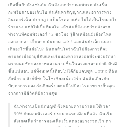
เกิดขึ้นกับฉันเช่นกัน ฉันสังเกตว่าขณะขับรถ ฉันเริ่ม
กะพริบตาบ่อยเกินไป ฉันค้นหาสัญญาณและอาการทาง
อินเทอร์เน็ต ปรากฎว่าเป็นโรคตาแห้ง ไม่ได้เป็นโรคอะไร
ร้ายแรง แต่ก็ไม่เป็นที่พอใจ แล้วฉันก็สังเกตว่าหลังจาก
ทำงานที่คอมพิวเตอร์ 12 ชั่วโมง รู้สึกเหมือนมีเลือดไหล
ออกจากตา เจ็บมาก มันบาด แสบ! และฉันยังเด็ก แต่จะ
เกิดอะไรขึ้นต่อไป? ฉันตัดสินใจว่าฉันไม่ต้องการที่จะ
ตาบอดเมื่ออายุสี่สิบและเริ่มมองหายาหยอดที่จะช่วยรักษา
ความคมชัดของภาพและความชื้นในดวงตาตามปกติ มันดี
ขึ้นแน่นอน แต่ทั้งหมดนี้เทียบไม่ได้กับแคปซูล Optrix ที่ฉัน
สั่งซื้อจากลิงก์ที่พบในโซเชียลเน็ตเวิร์ก ฉันลืมเกี่ยวกับ
ปัญหาการมองเห็นอีกครั้ง ตอนนี้ไม่มีอะไรมาขวางกั้นคุณ
จากการมีชีวิตที่มีความสุข
ฉันทำงานเป็นนักบัญชี ซึ่งหมายความว่าฉันใช้เวลา
90% กับคอมพิวเตอร์ ประมาณหกเดือนที่แล้ว ฉันเริ่ม
สังเกตเห็นว่าการมองเห็นเริ่มลดลงอย่างรวดเร็ว ตา