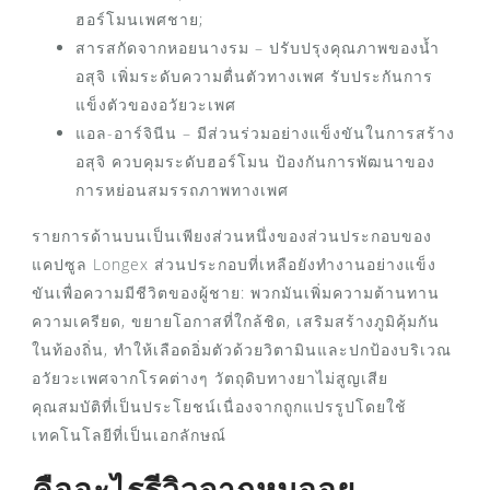
ฮอร์โมนเพศชาย;
สารสกัดจากหอยนางรม – ปรับปรุงคุณภาพของน้ำ
อสุจิ เพิ่มระดับความตื่นตัวทางเพศ รับประกันการ
แข็งตัวของอวัยวะเพศ
แอล-อาร์จินีน – มีส่วนร่วมอย่างแข็งขันในการสร้าง
อสุจิ ควบคุมระดับฮอร์โมน ป้องกันการพัฒนาของ
การหย่อนสมรรถภาพทางเพศ
รายการด้านบนเป็นเพียงส่วนหนึ่งของส่วนประกอบของ
แคปซูล Longex ส่วนประกอบที่เหลือยังทำงานอย่างแข็ง
ขันเพื่อความมีชีวิตของผู้ชาย: พวกมันเพิ่มความต้านทาน
ความเครียด, ขยายโอกาสที่ใกล้ชิด, เสริมสร้างภูมิคุ้มกัน
ในท้องถิ่น, ทำให้เลือดอิ่มตัวด้วยวิตามินและปกป้องบริเวณ
อวัยวะเพศจากโรคต่างๆ วัตถุดิบทางยาไม่สูญเสีย
คุณสมบัติที่เป็นประโยชน์เนื่องจากถูกแปรรูปโดยใช้
เทคโนโลยีที่เป็นเอกลักษณ์
คืออะไรรีวิวจากหมออย