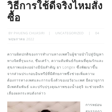
วิธีการใช้ดีจริงไหมสั่ง
ซื้อ
POSTED
BY
PHUENG CHUASIRI
UNCATEGORIZED
04
ON
พฤษภาคม 2022
ความผิดปกติของการทำงานทางเพศในผู้ชายนำไปสู่ปัญหา
ทางจิตที่รุนแรง, ซึมเศร้า, ความสัมพันธ์กับคนที่คุณรักและ
สุขภาพแย่ลงอย่างมีนัยสำคัญ ยา Longex ซึ่งพัฒนาขึ้น
จากส่วนประกอบอินทรีย์ที่มีศักยภาพซึ่งช่วยเพิ่มความ
ต้องการทางเพศและการแข็งตัวของอวัยวะเพศ ยืดอายุการ
มีเพศสัมพันธ์ และปรับปรุงคุณภาพของน้ำอสุจิ จะช่วยหลีก
เลี่ยงผลกระทบดังกล่าว
การหย่อน
สมรรถภา