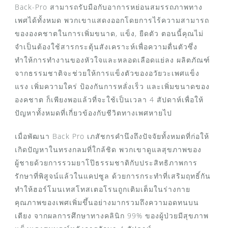
Back-Pro สามารถรับมือกับอาการหย่อนสมรรถภาพทาง
เพศได้ทั้งหมด พวกเขาแสดงออกโดยการไร้ความสามารถ
ขององคชาตในการเพิ่มขนาด, แข็ง, ยืดตัว ตอนนี้คุณไม่
จำเป็นต้องใช้สารกระตุ้นสังเคราะห์เพื่อความตื่นตัวซึ่ง
ทำให้การทำงานของหัวใจและหลอดเลือดแย่ลง ผลิตภัณฑ์
จากธรรมชาติจะช่วยให้การแข็งตัวของอวัยวะเพศแข็ง
แรง เพิ่มความใคร่ ป้องกันการหลั่งเร็ว และเพิ่มขนาดของ
องคชาต ก็เพียงพอแล้วที่จะใช้เป็นเวลา 4 สัปดาห์เพื่อให้
ปัญหาทั้งหมดที่เกี่ยวข้องกับชีวิตทางเพศหายไป
เมื่อพัฒนา Back Pro เภสัชกรคำนึงถึงปัจจัยทั้งหมดที่ก่อให้
เกิดปัญหาในทรงกลมที่ใกล้ชิด พวกเขาดูแลสุขภาพของ
ผู้ชายด้วยการรวมยาโป๊ธรรมชาติกับประสิทธิภาพการ
รักษาที่พิสูจน์แล้วในแคปซูล ด้วยการกระทำที่เสริมฤทธิ์กัน
ทำให้ฮอร์โมนเทสโทสเตอโรนถูกเติมเต็มในร่างกาย
คุณภาพของเพศเพิ่มขึ้นอย่างมากรวมถึงความอดทนบน
เตียง จากผลการศึกษาทางคลินิก 99% ของผู้ป่วยมีสุขภาพ