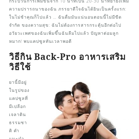
กระบวนการเพิ่มขึ้นจาก 10 นาทีเป็น 20-30 นาทียายังเพิ่ม
ความปรารถนาของฉัน ภรรยาดีใจฉันได้ยินเป็นครั้งแรก:
ในไม่ช้าคุณก็ไปแล้ว … ฉันดื่มมันแน่นอนตอนนี้ไม่มีขีด
จำกัด ของความสุข: ฉันไม่ต้องการสารกระตุ้นอีกต่อไป
อวัยวะเพศของฉันเพิ่มขึ้นฉันลืมไปแล้ว ปัญหาต่อมลูก
หมาก! พบแคปซูลทันเวลาพอดี
วิธีกิน Back-Pro อาหารเสริม
วิธีใช้
ยานี้มีอยู่
ในรูปของ
แคปซูลที่
มีเปลือก
เจลาติน
ธรรมชา
ติ คำ
แนะนำ