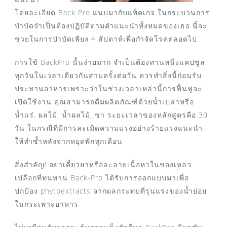
โดยละเอียด Back Pro แนบมากับแพ็คเกจ ในกระบวนการ
บำบัดจำเป็นต้องปฏิบัติตามคำแนะนำทั้งหมดของเธอ นี้จะ
ช่วยในการบำบัดเพียง 4 สัปดาห์เพื่อกำจัดโรคตลอดไป
การใช้ BackPro นั้นง่ายมาก จำเป็นต้องทานหนึ่งแคปซูล
ทุกวันในเวลาเดียวกันสามครั้งต่อวัน ควรทำสิ่งนี้ก่อนรับ
ประทานอาหารเพราะว่าในช่วงเวลาเหล่านี้การฟื้นฟูจะ
เปิดใช้งาน คุณสามารถดื่มผลิตภัณฑ์ด้วยน้ำเปล่าหรือ
น้ำแร่, ผลไม้, น้ำผลไม้, ชา ระยะเวลาของหลักสูตรคือ 30
วัน ในกรณีที่มีการละเมิดความแรงอย่างร้ายแรงแนะนำ
ให้ทำซ้ำหลังจากหยุดพักทุกเดือน
สิ่งสำคัญ! อย่าเคี้ยวยาหรือละลายเนื้อหาในของเหลว
เปลือกที่ทนทาน Back-Pro ได้รับการออกแบบมาเพื่อ
ปกป้อง phytoextracts จากผลกระทบที่รุนแรงของน้ำย่อย
ในกระเพาะอาหาร