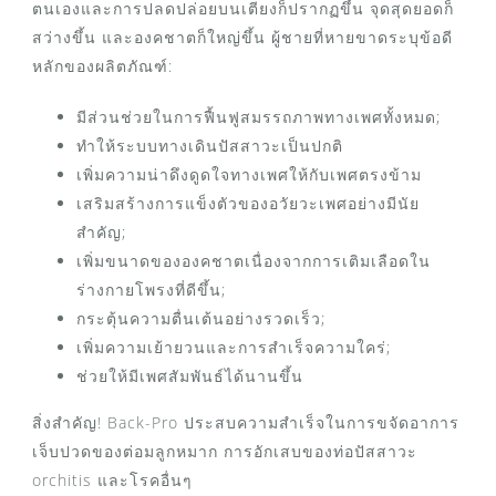
ตนเองและการปลดปล่อยบนเตียงก็ปรากฏขึ้น จุดสุดยอดก็
สว่างขึ้น และองคชาตก็ใหญ่ขึ้น ผู้ชายที่หายขาดระบุข้อดี
หลักของผลิตภัณฑ์:
มีส่วนช่วยในการฟื้นฟูสมรรถภาพทางเพศทั้งหมด;
ทำให้ระบบทางเดินปัสสาวะเป็นปกติ
เพิ่มความน่าดึงดูดใจทางเพศให้กับเพศตรงข้าม
เสริมสร้างการแข็งตัวของอวัยวะเพศอย่างมีนัย
สำคัญ;
เพิ่มขนาดขององคชาตเนื่องจากการเติมเลือดใน
ร่างกายโพรงที่ดีขึ้น;
กระตุ้นความตื่นเต้นอย่างรวดเร็ว;
เพิ่มความเย้ายวนและการสำเร็จความใคร่;
ช่วยให้มีเพศสัมพันธ์ได้นานขึ้น
สิ่งสำคัญ! Back-Pro ประสบความสำเร็จในการขจัดอาการ
เจ็บปวดของต่อมลูกหมาก การอักเสบของท่อปัสสาวะ
orchitis และโรคอื่นๆ