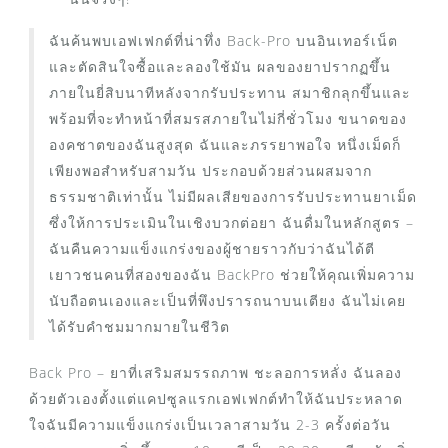
ฉันค้นพบเอฟเฟกต์ที่น่าทึ่ง Back-Pro บนอินเทอร์เน็ต
และตัดสินใจซื้อและลองใช้มัน ผลของยาปรากฏขึ้น
ภายในยี่สิบนาทีหลังจากรับประทาน สมาชิกลุกขึ้นและ
พร้อมที่จะทำหน้าที่สมรสภายในไม่กี่ชั่วโมง ขนาดของ
องคชาตของฉันสูงสุด ฉันและภรรยาพอใจ หนึ่งเม็ดก็
เพียงพอสำหรับสามวัน ประกอบด้วยส่วนผสมจาก
ธรรมชาติเท่านั้น ไม่มีผลเสียของการรับประทานยาเม็ด
ซึ่งให้การประเมินในเชิงบวกต่อยา ฉันดื่มในหลักสูตร –
ฉันคืนความแข็งแกร่งของผู้ชายราวกับว่าฉันได้ตี
เยาวชนคนที่สองของฉัน BackPro ช่วยให้คุณเพิ่มความ
นับถือตนเองและเป็นที่พึงปรารถนาบนเตียง ฉันไม่เคย
ได้รับคำชมมากมายในชีวิต
Back Pro – ยาที่เสริมสมรรถภาพ ชะลอการหลั่ง ฉันลอง
ด้วยตัวเองตั้งแต่แคปซูลแรกเอฟเฟกต์ทำให้ฉันประหลาด
ใจฉันมีความแข็งแกร่งเป็นเวลาสามวัน 2-3 ครั้งต่อวัน