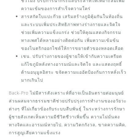
ชั่วโมง ปรับการนำกระแสประสาทให้เหมาะสมเพิ่ม
ความเข้มของการสำเร็จความใคร่
สารสกัดใบแปะก๊วย เสริมสร้างภูมิคุ้มกันในท้องถิ่น
และระบบเพิ่มประสิทธิภาพทางร่างกายและจิตใจ
ช่วยเพิ่มความแข็งแกร่ง ช่วยให้คุณแสดงกิจกรรม
ทางเพศได้หลายอย่างติดต่อกัน เพิ่มความเข้มข้น
ของไนตริกออกไซด์ให้การขยายตัวของหลอดเลือด
เชน. ปรับร่างกายของผู้ชายให้เข้ากับความเครียด
แก้ไขภูมิหลังทางอารมณ์และจิตใจ และแสดงฤทธิ์
ต้านอนุมูลอิสระ ขจัดความแออัดป้องกันการหลั่งเร็ว
มากเกินไป
Back-Pro ไม่มีสารสังเคราะห์ที่อาจเป็นอันตรายต่อมนุษย์
ส่วนผสมจากธรรมชาติช่วยปรับปรุงการทำงานของอวัยวะ
ต่างๆ ที่ไม่เกี่ยวข้องกับระบบสืบพันธุ์ ในระหว่างการรักษา
ผู้ชายสังเกตเห็นความมีชีวิตชีวาเพิ่มขึ้น ความไม่มั่นคง
ทางจิตและอารมณ์หายไป, ความวิตกกังวล, ขาดความคิด,
การสูญเสียความแข็งแรง