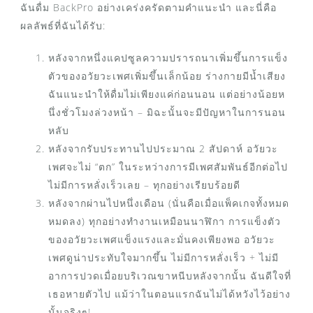
ฉันดื่ม BackPro อย่างเคร่งครัดตามคำแนะนำ และนี่คือ
ผลลัพธ์ที่ฉันได้รับ:
หลังจากหนึ่งแคปซูลความปรารถนาเพิ่มขึ้นการแข็ง
ตัวของอวัยวะเพศเพิ่มขึ้นเล็กน้อย ร่างกายมีน้ำเสียง
ฉันแนะนำให้ดื่มไม่เพียงแค่ก่อนนอน แต่อย่างน้อยห
นึ่งชั่วโมงล่วงหน้า – มิฉะนั้นจะมีปัญหาในการนอน
หลับ
หลังจากรับประทานไปประมาณ 2 สัปดาห์ อวัยวะ
เพศจะไม่ “ตก” ในระหว่างการมีเพศสัมพันธ์อีกต่อไป
ไม่มีการหลั่งเร็วเลย – ทุกอย่างเรียบร้อยดี
หลังจากผ่านไปหนึ่งเดือน (นั่นคือเมื่อแพ็คเกจทั้งหมด
หมดลง) ทุกอย่างทำงานเหมือนนาฬิกา การแข็งตัว
ของอวัยวะเพศแข็งแรงและมั่นคงเพียงพอ อวัยวะ
เพศดูน่าประทับใจมากขึ้น ไม่มีการหลั่งเร็ว + ไม่มี
อาการปวดเมื่อยบริเวณขาหนีบหลังจากนั้น ฉันดีใจที่
เธอหายตัวไป แม้ว่าในตอนแรกฉันไม่ได้หวังไว้อย่าง
นั้นจริงๆ!