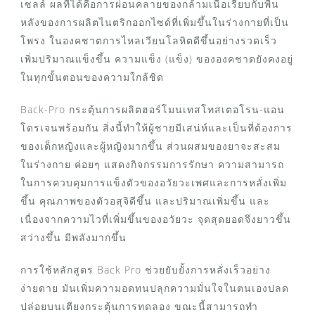
เซลล์ ผลที่ได้คือการผ่อนคลายของกล้ามเนื้อเรียบกับพื้น
หลังของการผลิตไนตริกออกไซด์ที่เพิ่มขึ้นในร่างกายที่เป็น
โพรง ในองคชาตการไหลเวียนโลหิตดีขึ้นอย่างรวดเร็ว
เพิ่มปริมาณแข็งขึ้น ความแข็ง (แข็ง) ขององคชาตยังคงอยู่
ในทุกขั้นตอนของความใกล้ชิด
Back-Pro กระตุ้นการผลิตฮอร์โมนเทสโทสเตอโรน-แอน
โดรเจนพร้อมกัน สิ่งนี้ทำให้ผู้ชายมีเสน่ห์และเป็นที่ต้องการ
ของเด็กหญิงและผู้หญิงมากขึ้น ส่วนผสมของยาจะสะสม
ในร่างกาย ค่อยๆ แสดงกิจกรรมการรักษา ความสามารถ
ในการควบคุมการแข็งตัวของอวัยวะเพศและการหลั่งเพิ่ม
ขึ้น คุณภาพของตัวอสุจิดีขึ้น และปริมาณเพิ่มขึ้น และ
เนื่องจากความไวที่เพิ่มขึ้นของอวัยวะ จุดสุดยอดจึงยาวขึ้น
สว่างขึ้น มีพลังมากขึ้น
การใช้หลักสูตร Back Pro ช่วยยับยั้งการหลั่งเร็วอย่าง
ง่ายดาย มันเพิ่มความอดทนปลุกความมั่นใจในตนเองปลด
ปล่อยบนเตียงกระตุ้นการทดลอง ขณะนี้สามารถทำ